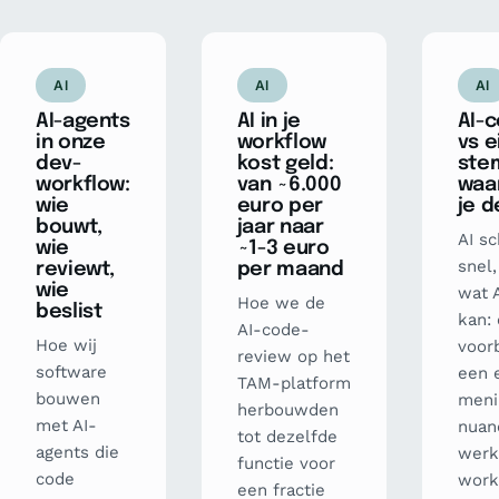
AI
AI
AI
AI-agents
AI in je
AI-
in onze
workflow
vs e
dev-
kost geld:
ste
workflow:
van ~6.000
waar
wie
euro per
je d
bouwt,
jaar naar
AI sc
wie
~1-3 euro
snel
reviewt,
per maand
wie
wat A
Hoe we de
beslist
kan:
AI-code-
Hoe wij
voor
review op het
software
een 
TAM-platform
bouwen
meni
herbouwden
met AI-
nuan
tot dezelfde
agents die
werk
functie voor
code
work
een fractie