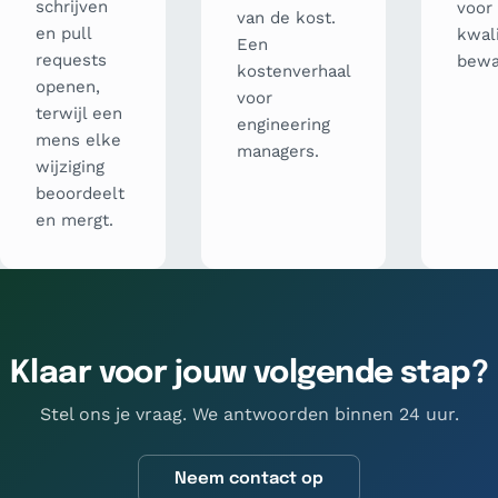
schrijven
voor
van de kost.
en pull
kwali
Een
requests
bewa
kostenverhaal
openen,
voor
terwijl een
engineering
mens elke
managers.
wijziging
beoordeelt
en mergt.
Klaar voor jouw volgende stap?
Stel ons je vraag. We antwoorden binnen 24 uur.
Neem contact op