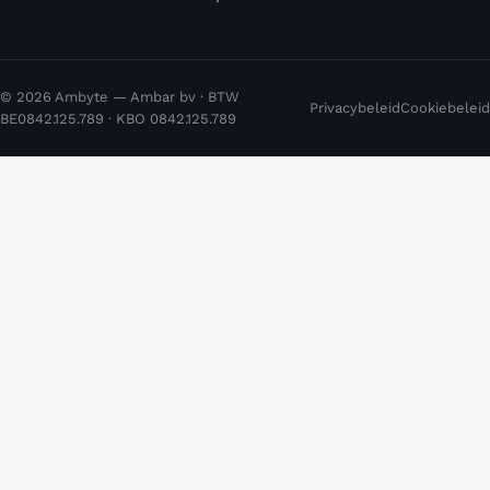
© 2026 Ambyte — Ambar bv · BTW
Privacybeleid
Cookiebeleid
BE0842.125.789 · KBO 0842.125.789