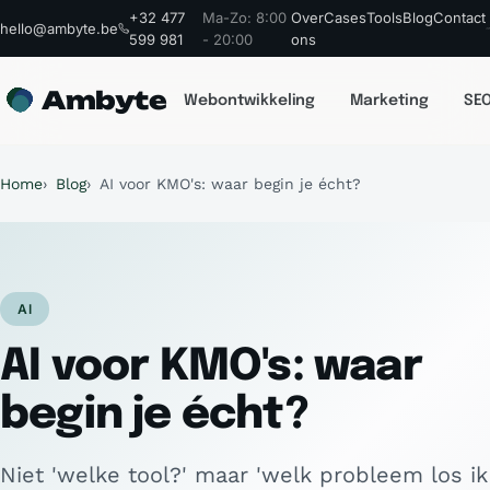
+32 477
Ma-Zo: 8:00
Over
Cases
Tools
Blog
Contact
hello@ambyte.be
599 981
- 20:00
ons
Ambyte
Webontwikkeling
Marketing
SEO
Home
Blog
AI voor KMO's: waar begin je écht?
AI
AI voor KMO's: waar
begin je écht?
Niet 'welke tool?' maar 'welk probleem los ik