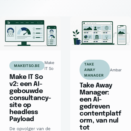
Make
TAKE
MAKEITSO.BE
IT So
Ambar
AWAY
MANAGER
Make IT So
v2: een AI-
Take Away
gebouwde
Manager:
consultancy-
een AI-
site op
gedreven
headless
contentplatf
Payload
orm, van nul
tot
De opvolger van de