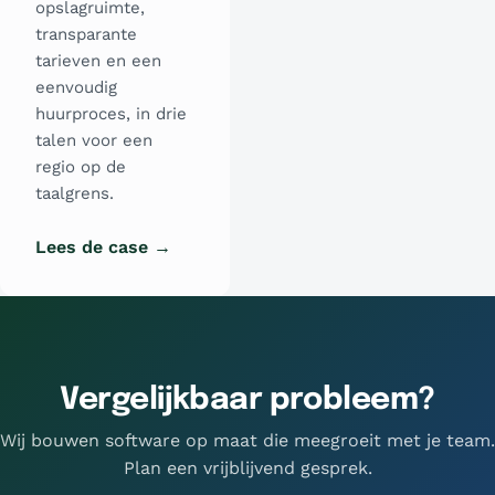
opslagruimte,
transparante
tarieven en een
eenvoudig
huurproces, in drie
talen voor een
regio op de
taalgrens.
Lees de case →
Vergelijkbaar probleem?
Wij bouwen software op maat die meegroeit met je team.
Plan een vrijblijvend gesprek.