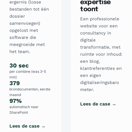
expertise
ergernis (losse
toont
bestanden tot één
dossier
Een professionele
samenvoegen)
website voor een
opgelost met
consultancy in
software die
digitale
meegroeide met
transformatie, met
het team.
ruimte voor inhoud:
een blog,
30 sec
klantreferenties en
per combine (was 3-5
een eigen
min)
379
digitaliseringsbaro
brondocumenten, eerste
meter.
maand
97%
Lees de case →
automatisch naar
SharePoint
Lees de case →