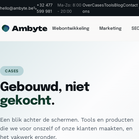
+32 477
Ma-Zo: 8:00
Over
Cases
Tools
Blog
Contact
hello@ambyte.be
599 981
- 20:00
ons
Ambyte
Webontwikkeling
Marketing
SEO
CASES
Gebouwd, niet
gekocht
.
Een blik achter de schermen. Tools en producten
die we voor onszelf of onze klanten maakten, en
het vakwerk eronder.