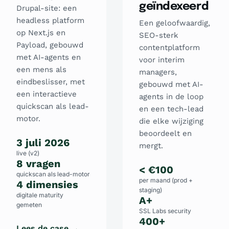
geïndexeerd
Drupal-site: een
headless platform
Een geloofwaardig,
op Next.js en
SEO-sterk
Payload, gebouwd
contentplatform
met AI-agents en
voor interim
een mens als
managers,
eindbeslisser, met
gebouwd met AI-
een interactieve
agents in de loop
quickscan als lead-
en een tech-lead
motor.
die elke wijziging
beoordeelt en
3 juli 2026
mergt.
live (v2)
8 vragen
< €100
quickscan als lead-motor
per maand (prod +
4 dimensies
staging)
digitale maturity
A+
gemeten
SSL Labs security
400+
Lees de case →