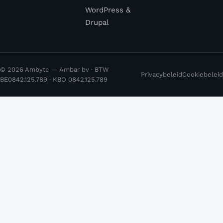
WordPress &
Drupal
© 2026 Ambyte — Ambar bv · BTW
Privacybeleid
Cookiebeleid
BE0842.125.789 · KBO 0842.125.789