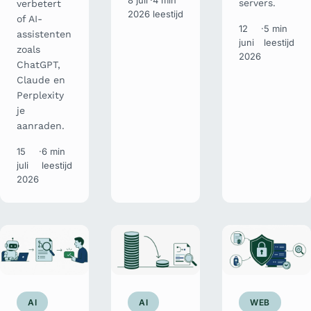
8 juli
·
4 min
servers.
verbetert
2026
leestijd
of AI-
12
·
5 min
assistenten
juni
leestijd
zoals
2026
ChatGPT,
Claude en
Perplexity
je
aanraden.
15
·
6 min
juli
leestijd
2026
AI
AI
WEB