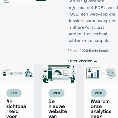
Een terugkerende
ergernis met PDF's werd
FUSE: een web-app die
dossiers samenvoegt en
in SharePoint laat
landen. Het verhaal
achter onze aanpak.
30 mei 2026
·
5 min leestijd
Lees verder →
SEO
WEB
WEB
AI-
De
Waarom
zichtbaa
nieuwe
onze
rheid
website
analytics
voor
van
geen