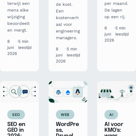
terwijl een
per maand.
de kost.
mens elke
De lagen
Een
wijziging
op een rij.
kostenverh
beoordeelt
aal voor
8
·
5 min
en mergt.
engineering
juni
leestijd
managers.
2026
8
·
5 min
juni
leestijd
8
·
5 min
2026
juni
leestijd
2026
SEO
WEB
AI
SEO en
WordPre
AI voor
GEO in
ss,
KMO's: