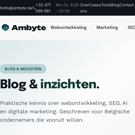
+32 477
Ma-Zo: 8:00
Over
Cases
Tools
Blog
Contact
hello@ambyte.be
599 981
- 20:00
ons
Ambyte
Webontwikkeling
Marketing
SEO
BLOG & INZICHTEN
Blog &
inzichten
.
Praktische kennis over webontwikkeling, SEO, AI
en digitale marketing. Geschreven voor Belgische
ondernemers die vooruit willen.