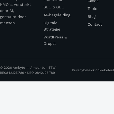
Cases
KMO's. Versterkt
SEO & GEO
Tools
door AI,
AI-begeleiding
Blog
gestuurd door
mensen.
Digitale
Contact
Strategie
WordPress &
Drupal
© 2026 Ambyte — Ambar bv · BTW
Privacybeleid
Cookiebeleid
BE0842.125.789 · KBO 0842.125.789