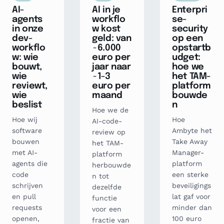
AI-
AI in je
Enterpri
agents
workflo
se-
in onze
w kost
security
dev-
geld: van
op een
workflo
~6.000
opstartb
w: wie
euro per
udget:
bouwt,
jaar naar
hoe we
wie
~1-3
het TAM-
reviewt,
euro per
platform
wie
maand
bouwde
beslist
n
Hoe we de
Hoe wij
Hoe
AI-code-
software
Ambyte het
review op
bouwen
Take Away
het TAM-
met AI-
Manager-
platform
agents die
platform
herbouwde
code
een sterke
n tot
schrijven
beveiligings
dezelfde
en pull
lat gaf voor
functie
requests
minder dan
voor een
openen,
100 euro
fractie van