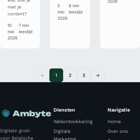
wat doe je
2026
5
·
8 min
met je
mei
leestijd
content?
2026
10
·
7 min
mei
leestijd
2026
←
1
2
3
→
Diensten
Navigatie
Ambyte
Webontwikkeling
Home
Digitale groei
Digitale
Over ons
voor Belgische
Marketing