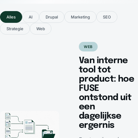
Alles
AI
Drupal
Marketing
SEO
Strategie
Web
WEB
Van interne
tool tot
product: hoe
FUSE
ontstond uit
een
dagelijkse
ergernis