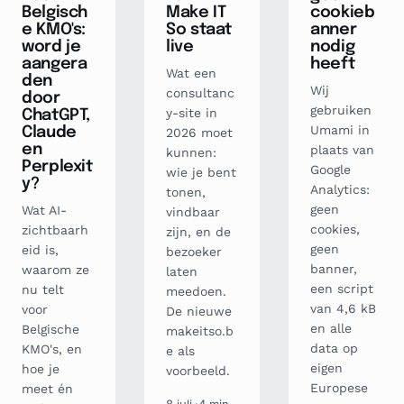
Belgisch
Make IT
cookieb
e KMO's:
So staat
anner
word je
live
nodig
aangera
heeft
Wat een
den
Wij
consultanc
door
gebruiken
y-site in
ChatGPT,
Umami in
Claude
2026 moet
en
plaats van
kunnen:
Perplexit
Google
wie je bent
y?
Analytics:
tonen,
geen
Wat AI-
vindbaar
cookies,
zichtbaarh
zijn, en de
geen
eid is,
bezoeker
banner,
waarom ze
laten
een script
nu telt
meedoen.
van 4,6 kB
voor
De nieuwe
en alle
Belgische
makeitso.b
data op
KMO's, en
e als
eigen
hoe je
voorbeeld.
Europese
meet én