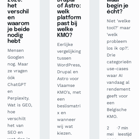
2026:
Drupal
waar
het
of Astro:
begin je
verschil
welk
écht?
en
platform
Niet 'welke
waarom
past bij
tool?' maar
je beide
welke
'welk
nodig
KMO?
hebt
probleem
Eerlijke
los ik op?'.
Mensen
vergelijking
Drie
Googlen
tussen
categorieën
nog. Maar
WordPress,
use-cases
ze vragen
Drupal en
waar AI
óók
Astro voor
vandaag al
ChatGPT
Vlaamse
rendement
en
KMO's, met
geeft voor
Perplexity.
een
een
Wat is GEO,
beslismatri
Belgische
hoe
x en
KMO.
verschilt
wanneer
het van
wij wat
2
·
7 min
SEO en
kiezen.
mei
leestijd