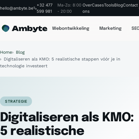
+32 477
Ma-Zo: 8:00
Over
Cases
Tools
Blog
Contact
hello@ambyte.be
599 981
- 20:00
ons
Ambyte
Webontwikkeling
Marketing
SEO
Home
Blog
Digitaliseren als KMO: 5 realistische stappen vóór je in
technologie investeert
STRATEGIE
Digitaliseren als KMO:
5 realistische