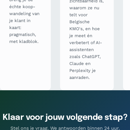
zichtbaarheid is,
échte koop-
waarom ze nu
wandeling van
telt voor
je klant in
Belgische
kaart:
KMO's, en hoe
pragmatisch,
je meet én
met kladblok.
verbetert of AI-
assistenten
zoals ChatGPT,
Claude en
Perplexity je
aanraden.
Klaar voor jouw volgende stap?
Stel ons je vraag. We antwoorden binnen 24 uur.