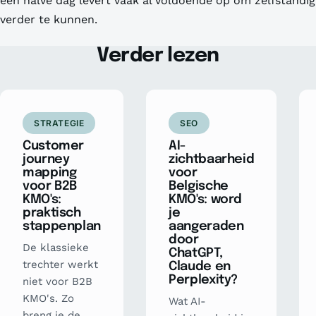
een halve dag levert vaak al voldoende op om zelfstandig
verder te kunnen.
Verder lezen
STRATEGIE
SEO
Customer
AI-
journey
zichtbaarheid
mapping
voor
voor B2B
Belgische
KMO's:
KMO's: word
praktisch
je
stappenplan
aangeraden
door
De klassieke
ChatGPT,
trechter werkt
Claude en
Perplexity?
niet voor B2B
KMO's. Zo
Wat AI-
breng je de