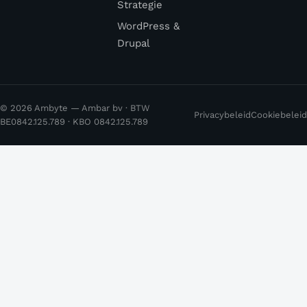
Strategie
WordPress &
Drupal
© 2026 Ambyte — Ambar bv · BTW
Privacybeleid
Cookiebeleid
BE0842.125.789 · KBO 0842.125.789