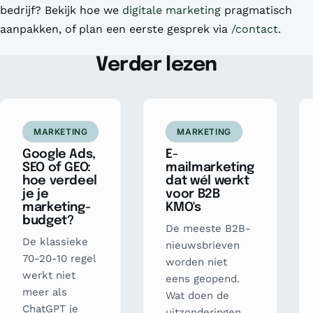
bedrijf? Bekijk hoe we
digitale marketing
pragmatisch
aanpakken, of plan een eerste gesprek via
/contact
.
Verder lezen
MARKETING
MARKETING
Google Ads,
E-
SEO of GEO:
mailmarketing
hoe verdeel
dat wél werkt
je je
voor B2B
marketing-
KMO's
budget?
De meeste B2B-
De klassieke
nieuwsbrieven
70-20-10 regel
worden niet
werkt niet
eens geopend.
meer als
Wat doen de
ChatGPT je
uitzonderingen