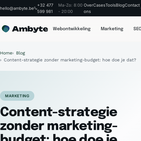
+32 477
Ma-Zo: 8:00
Over
Cases
Tools
Blog
Contact
hello@ambyte.be
599 981
- 20:00
ons
Ambyte
Webontwikkeling
Marketing
SEO
Home
Blog
Content-strategie zonder marketing-budget: hoe doe je dat?
MARKETING
Content-strategie
zonder marketing-
budget: hoe doe je