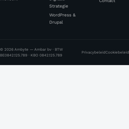
Contact
Strategie
WordPress &
Drupal
© 2026 Ambyte — Ambar bv · BTW
Privacybeleid
Cookiebeleid
BE0842.125.789 · KBO 0842.125.789