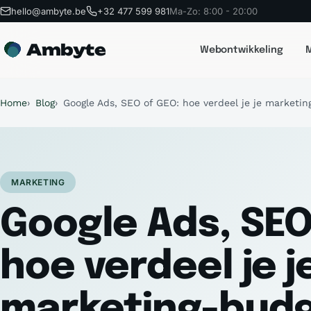
hello@ambyte.be
+32 477 599 981
Ma-Zo: 8:00 - 20:00
Ambyte
Webontwikkeling
M
Home
Blog
Google Ads, SEO of GEO: hoe verdeel je je marketi
MARKETING
Google Ads, SEO
hoe verdeel je j
marketing-bud