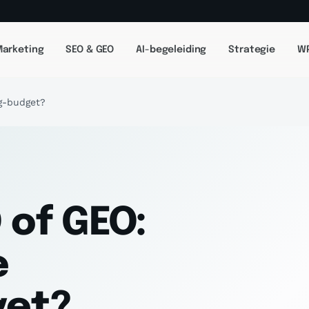
arketing
SEO & GEO
AI-begeleiding
Strategie
WP
ng-budget?
 of GEO:
e
get?