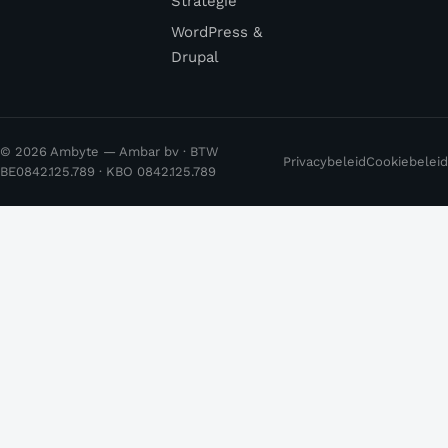
Strategie
WordPress &
Drupal
© 2026 Ambyte — Ambar bv · BTW
Privacybeleid
Cookiebeleid
BE0842.125.789 · KBO 0842.125.789