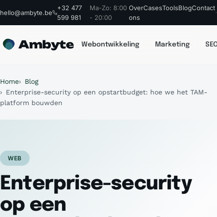
+32 477
Ma-Zo: 8:00
Over
Cases
Tools
Blog
Contact
hello@ambyte.be
599 981
- 20:00
ons
Ambyte
Webontwikkeling
Marketing
SEO
Home
Blog
Enterprise-security op een opstartbudget: hoe we het TAM-
platform bouwden
WEB
Enterprise-security
op een