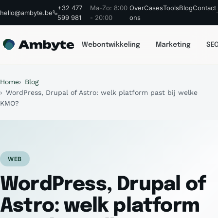
+32 477
Ma-Zo: 8:00
Over
Cases
Tools
Blog
Contact
hello@ambyte.be
599 981
- 20:00
ons
Ambyte
Webontwikkeling
Marketing
SEO
Home
Blog
WordPress, Drupal of Astro: welk platform past bij welke
KMO?
WEB
WordPress, Drupal of
Astro: welk platform