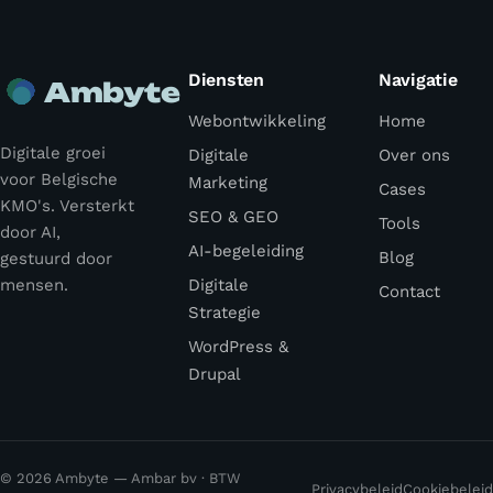
Diensten
Navigatie
Ambyte
Webontwikkeling
Home
Digitale groei
Digitale
Over ons
voor Belgische
Marketing
Cases
KMO's. Versterkt
SEO & GEO
Tools
door AI,
AI-begeleiding
Blog
gestuurd door
mensen.
Digitale
Contact
Strategie
WordPress &
Drupal
© 2026 Ambyte — Ambar bv · BTW
Privacybeleid
Cookiebeleid