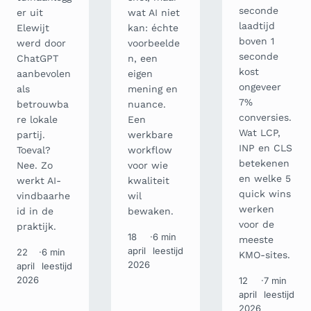
seconde
er uit
wat AI niet
laadtijd
Elewijt
kan: échte
boven 1
werd door
voorbeelde
seconde
ChatGPT
n, een
kost
aanbevolen
eigen
ongeveer
als
mening en
7%
betrouwba
nuance.
conversies.
re lokale
Een
Wat LCP,
partij.
werkbare
INP en CLS
Toeval?
workflow
betekenen
Nee. Zo
voor wie
en welke 5
werkt AI-
kwaliteit
quick wins
vindbaarhe
wil
werken
id in de
bewaken.
voor de
praktijk.
18
·
6 min
meeste
april
leestijd
22
·
6 min
KMO-sites.
2026
april
leestijd
2026
12
·
7 min
april
leestijd
2026