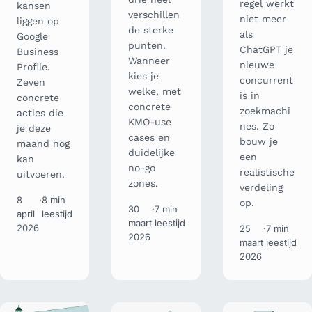
regel werkt
kansen
verschillen
niet meer
liggen op
de sterke
als
Google
punten.
ChatGPT je
Business
Wanneer
nieuwe
Profile.
kies je
concurrent
Zeven
welke, met
is in
concrete
concrete
zoekmachi
acties die
KMO-use
nes. Zo
je deze
cases en
bouw je
maand nog
duidelijke
een
kan
no-go
realistische
uitvoeren.
zones.
verdeling
8
·
8 min
op.
30
·
7 min
april
leestijd
maart
leestijd
2026
25
·
7 min
2026
maart
leestijd
2026