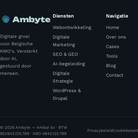
Diensten
Navigatie
Ambyte
Webontwikkeling
Home
Digitale groei
Digitale
Over ons
voor Belgische
Marketing
Cases
KMO's. Versterkt
SEO & GEO
Tools
door AI,
AI-begeleiding
Blog
gestuurd door
mensen.
Digitale
Contact
Strategie
WordPress &
Drupal
© 2026 Ambyte — Ambar bv · BTW
Privacybeleid
Cookiebeleid
BE0842.125.789 · KBO 0842.125.789