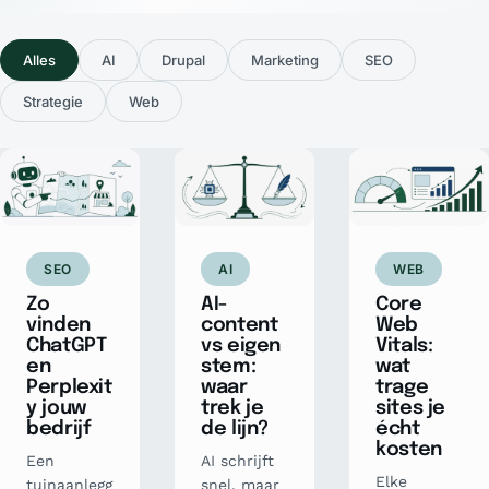
Alles
AI
Drupal
Marketing
SEO
Strategie
Web
SEO
AI
WEB
Zo
AI-
Core
vinden
content
Web
ChatGPT
vs eigen
Vitals:
en
stem:
wat
Perplexit
waar
trage
y jouw
trek je
sites je
bedrijf
de lijn?
écht
kosten
Een
AI schrijft
Elke
tuinaanlegg
snel, maar