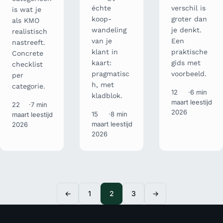
échte
verschil is
is wat je
koop-
groter dan
als KMO
wandeling
je denkt.
realistisch
van je
Een
nastreeft.
klant in
praktische
Concrete
kaart:
gids met
checklist
pragmatisc
voorbeeld.
per
h, met
categorie.
12
·
6 min
kladblok.
maart
leestijd
22
·
7 min
2026
15
·
8 min
maart
leestijd
maart
leestijd
2026
2026
←
1
2
3
→