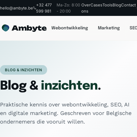
+32 477
Ma-Zo: 8:00
Over
Cases
Tools
Blog
Contact
hello@ambyte.be
599 981
- 20:00
ons
Ambyte
Webontwikkeling
Marketing
SEO
BLOG & INZICHTEN
Blog &
inzichten
.
Praktische kennis over webontwikkeling, SEO, AI
en digitale marketing. Geschreven voor Belgische
ondernemers die vooruit willen.