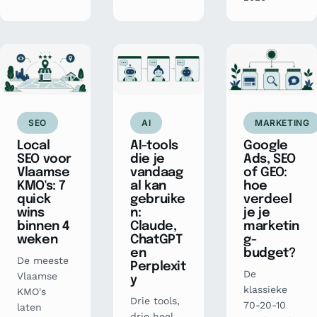
SEO
AI
MARKETING
Local
AI-tools
Google
SEO voor
die je
Ads, SEO
Vlaamse
vandaag
of GEO:
KMO's: 7
al kan
hoe
quick
gebruike
verdeel
wins
n:
je je
binnen 4
Claude,
marketin
weken
ChatGPT
g-
en
budget?
De meeste
Perplexit
De
Vlaamse
y
klassieke
KMO's
Drie tools,
70-20-10
laten
drie heel