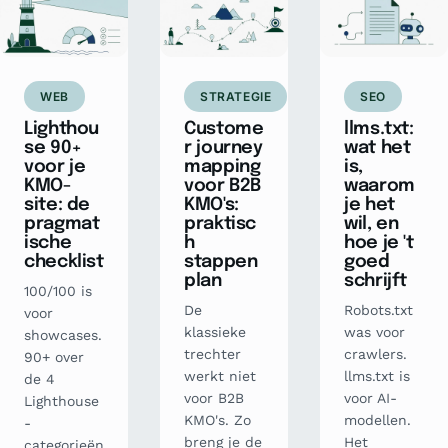
WEB
STRATEGIE
SEO
Lighthou
Custome
llms.txt:
se 90+
r journey
wat het
voor je
mapping
is,
KMO-
voor B2B
waarom
site: de
KMO's:
je het
pragmat
praktisc
wil, en
ische
h
hoe je 't
checklist
stappen
goed
plan
schrijft
100/100 is
De
Robots.txt
voor
klassieke
was voor
showcases.
trechter
crawlers.
90+ over
werkt niet
llms.txt is
de 4
voor B2B
voor AI-
Lighthouse
KMO's. Zo
modellen.
-
breng je de
Het
categorieën