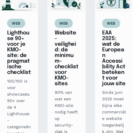
WEB
WEB
WEB
Lighthou
Website
EAA
se 90+
-
2025:
voor je
veilighei
wat de
KMO-
d: de
Europea
site: de
minimu
n
pragmat
m-
Accessi
ische
checklist
bility Act
checklist
voor
beteken
KMO-
t voor
100/100 is
sites
jouw site
voor
90% van
Sinds juni
showcases.
wat een
2025 moet
90+ over
KMO-site
bijna elke
de 4
nodig heeft
commerciël
Lighthouse
op
e website
-
security-
toegankelij
categorieën
vlak is
k zijn. Wat