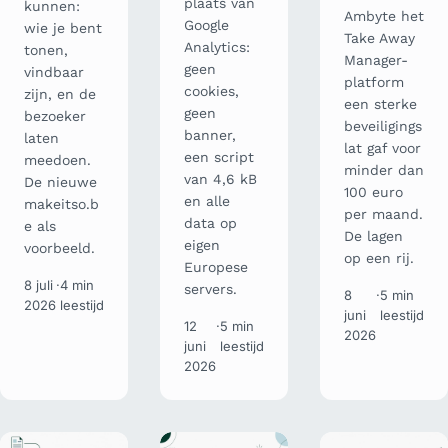
plaats van
kunnen:
Ambyte het
Google
wie je bent
Take Away
Analytics:
tonen,
Manager-
geen
vindbaar
platform
cookies,
zijn, en de
een sterke
geen
bezoeker
beveiligings
banner,
laten
lat gaf voor
een script
meedoen.
minder dan
van 4,6 kB
De nieuwe
100 euro
en alle
makeitso.b
per maand.
data op
e als
De lagen
eigen
voorbeeld.
op een rij.
Europese
8 juli
·
4 min
servers.
8
·
5 min
2026
leestijd
juni
leestijd
12
·
5 min
2026
juni
leestijd
2026