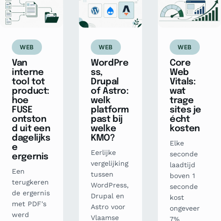
WEB
WEB
WEB
Van
WordPre
Core
interne
ss,
Web
tool tot
Drupal
Vitals:
product:
of Astro:
wat
hoe
welk
trage
FUSE
platform
sites je
ontston
past bij
écht
d uit een
welke
kosten
dagelijks
KMO?
Elke
e
Eerlijke
seconde
ergernis
vergelijking
laadtijd
Een
tussen
boven 1
terugkeren
WordPress,
seconde
de ergernis
Drupal en
kost
met PDF's
Astro voor
ongeveer
werd
Vlaamse
7%