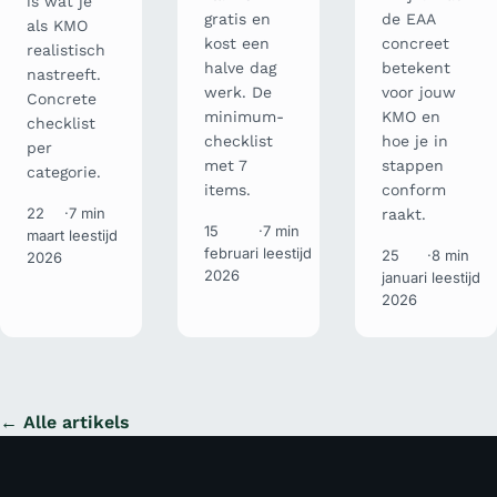
is wat je
gratis en
de EAA
als KMO
kost een
concreet
realistisch
halve dag
betekent
nastreeft.
werk. De
voor jouw
Concrete
minimum-
KMO en
checklist
checklist
hoe je in
per
met 7
stappen
categorie.
items.
conform
22
·
7 min
raakt.
15
·
7 min
maart
leestijd
februari
leestijd
25
·
8 min
2026
2026
januari
leestijd
2026
← Alle artikels