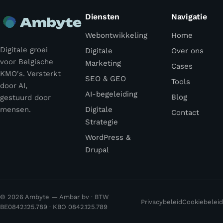
Diensten
Navigatie
Ambyte
Webontwikkeling
Home
Digitale groei
Digitale
Over ons
voor Belgische
Marketing
Cases
KMO's. Versterkt
SEO & GEO
Tools
door AI,
AI-begeleiding
Blog
gestuurd door
mensen.
Digitale
Contact
Strategie
WordPress &
Drupal
© 2026 Ambyte — Ambar bv · BTW
Privacybeleid
Cookiebeleid
BE0842.125.789 · KBO 0842.125.789