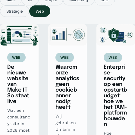
Strategie
Web
WEB
WEB
WEB
De
Waarom
Enterpri
nieuwe
onze
se-
website
analytics
security
van
geen
op een
Make IT
cookieb
opstartb
So staat
anner
udget:
live
nodig
hoe we
heeft
het TAM-
Wat een
platform
Wij
consultanc
bouwde
gebruiken
y-site in
n
Umami in
2026 moet
Hoe