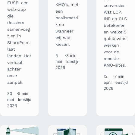
FUSE: een
KMO's, met
conversies.
web-app
een
Wat LCP,
die
beslismatri
INP en CLS
dossiers
x en
betekenen
samenvoeg
wanneer
en welke 5
t en in
wij wat
quick wins
SharePoint
kiezen.
werken
laat
voor de
5
·
8 min
landen. Het
meeste
mei
leestijd
verhaal
KMO-sites.
2026
achter
onze
12
·
7 min
aanpak.
april
leestijd
2026
30
·
5 min
mei
leestijd
2026