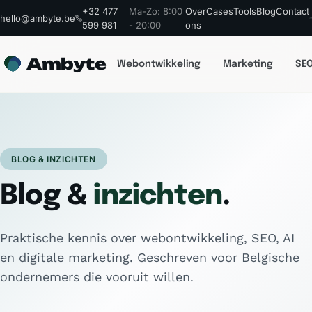
+32 477
Ma-Zo: 8:00
Over
Cases
Tools
Blog
Contact
hello@ambyte.be
599 981
- 20:00
ons
Ambyte
Webontwikkeling
Marketing
SEO
BLOG & INZICHTEN
Blog &
inzichten
.
Praktische kennis over webontwikkeling, SEO, AI
en digitale marketing. Geschreven voor Belgische
ondernemers die vooruit willen.