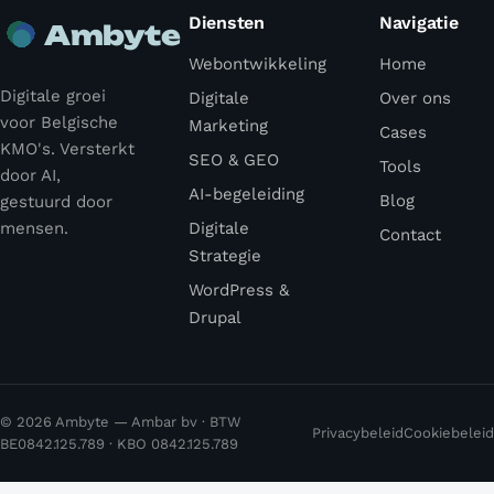
Diensten
Navigatie
Ambyte
Webontwikkeling
Home
Digitale groei
Digitale
Over ons
voor Belgische
Marketing
Cases
KMO's. Versterkt
SEO & GEO
Tools
door AI,
AI-begeleiding
Blog
gestuurd door
mensen.
Digitale
Contact
Strategie
WordPress &
Drupal
© 2026 Ambyte — Ambar bv · BTW
Privacybeleid
Cookiebeleid
BE0842.125.789 · KBO 0842.125.789