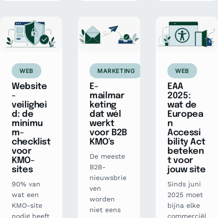
WEB
MARKETING
WEB
Website
E-
EAA
-
mailmar
2025:
veilighei
keting
wat de
d: de
dat wél
Europea
minimu
werkt
n
m-
voor B2B
Accessi
checklist
KMO's
bility Act
voor
beteken
De meeste
KMO-
t voor
B2B-
sites
jouw site
nieuwsbrie
90% van
Sinds juni
ven
wat een
2025 moet
worden
KMO-site
bijna elke
niet eens
nodig heeft
commerciël