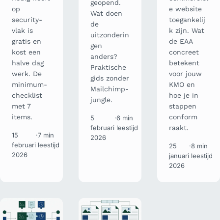
geopend.
op
e website
Wat doen
security-
toegankelij
de
vlak is
k zijn. Wat
uitzonderin
gratis en
de EAA
gen
kost een
concreet
anders?
halve dag
betekent
Praktische
werk. De
voor jouw
gids zonder
minimum-
KMO en
Mailchimp-
checklist
hoe je in
jungle.
met 7
stappen
items.
conform
5
·
6 min
februari
leestijd
raakt.
15
·
7 min
2026
februari
leestijd
25
·
8 min
2026
januari
leestijd
2026