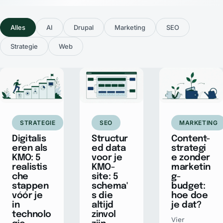
Alles
AI
Drupal
Marketing
SEO
Strategie
Web
STRATEGIE
SEO
MARKETING
Digitalis
Structur
Content-
eren als
ed data
strategi
KMO: 5
voor je
e zonder
realistis
KMO-
marketin
che
site: 5
g-
stappen
schema'
budget:
vóór je
s die
hoe doe
in
altijd
je dat?
technolo
zinvol
Vier