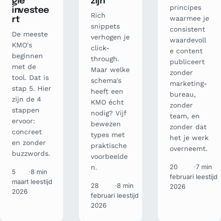
gie
zijn
principes
investee
Rich
waarmee je
rt
snippets
consistent
De meeste
verhogen je
waardevoll
KMO's
click-
e content
beginnen
through.
publiceert
met de
Maar welke
zonder
tool. Dat is
schema's
marketing-
stap 5. Hier
heeft een
bureau,
zijn de 4
KMO écht
zonder
stappen
nodig? Vijf
team, en
ervoor:
bewezen
zonder dat
concreet
types met
het je werk
en zonder
praktische
overneemt.
buzzwords.
voorbeelde
20
·
7 min
n.
5
·
8 min
februari
leestijd
maart
leestijd
28
·
8 min
2026
2026
februari
leestijd
2026