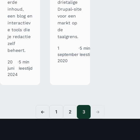
erde
drietalige
inhoud,
Drupal-site
een blog en
voor een
interactiev
markt op
e tools die
de
je redactie
taalgrens.
zelf
1
·
5 min
beheert.
september
leestijd
2020
20
·
5 min
juni
leestijd
2024
←
1
2
3
→