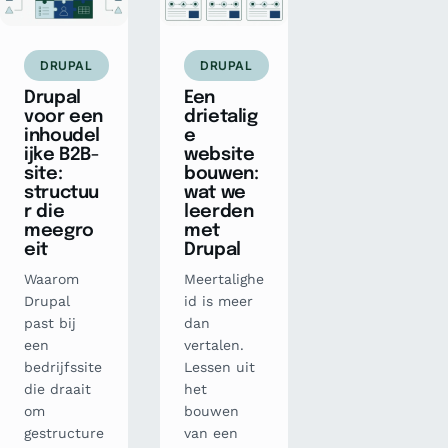
DRUPAL
DRUPAL
Drupal
Een
voor een
drietalig
inhoudel
e
ijke B2B-
website
site:
bouwen:
structuu
wat we
r die
leerden
meegro
met
eit
Drupal
Waarom
Meertalighe
Drupal
id is meer
past bij
dan
een
vertalen.
bedrijfssite
Lessen uit
die draait
het
om
bouwen
gestructure
van een